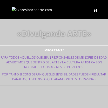
«Divulgando ARTE»
IMPORTANTE
PARA TODOS AQUELLOS QUE SEAN RESPONSABLES DE MENORES DE EDAD,
ADVERTIMOS QUE DENTRO DEL ARTE Y LA CULTURA ARTISTICA SON
NORMALES LAS IMAGENES DE DESNUDOS.
POR TANTO SI CONSIDERAN QUE SUS SENSIBILIDADES PUEDEN RESULTAR
DAÑADAS, LES PEDIMOS QUE ABANDONEN ESTAS PAGINAS.